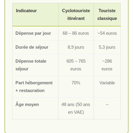
Indicateur
Cyclotouriste
Touriste
itinérant
classique
Dépense par jour
68 – 86 euros
~54 euros
Durée de séjour
8,9 jours
5,3 jours
Dépense totale
605 – 765
~286
séjour
euros
euros
Part hébergement
70%
Variable
+ restauration
Âge moyen
48 ans (50 ans
–
en VAE)