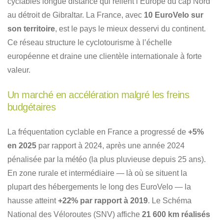
cyclables longue distance qui relient l’Europe du cap Nord
au détroit de Gibraltar. La France, avec
10 EuroVelo sur
son territoire
, est le pays le mieux desservi du continent.
Ce réseau structure le cyclotourisme à l’échelle
européenne et draine une clientèle internationale à forte
valeur.
Un marché en accélération malgré les freins
budgétaires
La fréquentation cyclable en France a progressé de
+5%
en 2025
par rapport à 2024, après une année 2024
pénalisée par la météo (la plus pluvieuse depuis 25 ans).
En zone rurale et intermédiaire — là où se situent la
plupart des hébergements le long des EuroVelo — la
hausse atteint
+22% par rapport à 2019
. Le Schéma
National des Véloroutes (SNV) affiche
21 600 km réalisés