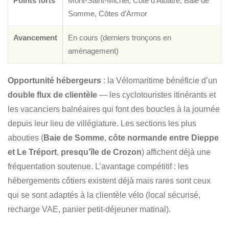
Points forts
Mont-Saint-Michel, Côte d’Albâtre, Baie de
Somme, Côtes d’Armor
Avancement
En cours (derniers tronçons en
aménagement)
Opportunité hébergeurs
: la Vélomaritime bénéficie d’un
double flux de clientèle
— les cyclotouristes itinérants et
les vacanciers balnéaires qui font des boucles à la journée
depuis leur lieu de villégiature. Les sections les plus
abouties (
Baie de Somme
,
côte normande entre Dieppe
et Le Tréport
,
presqu’île de Crozon
) affichent déjà une
fréquentation soutenue. L’avantage compétitif : les
hébergements côtiers existent déjà mais rares sont ceux
qui se sont adaptés à la clientèle vélo (local sécurisé,
recharge VAE, panier petit-déjeuner matinal).