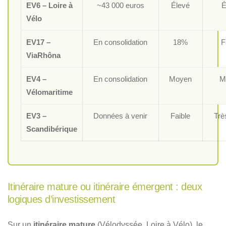
EV6 – Loire à
~43 000 euros
Élevé
É
Vélo
EV17 –
En consolidation
18%
F
ViaRhôna
EV4 –
En consolidation
Moyen
M
Vélomaritime
EV3 –
Données à venir
Faible
Trè
Scandibérique
Itinéraire mature ou itinéraire émergent : deux
logiques d’investissement
Sur un
itinéraire mature
(Vélodyssée, Loire à Vélo), le