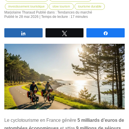
investissement touristique
slow tourism
tourisme durable
Marjolaine Tharaud
Publié dans :
Tendances du marché
Publié le 28 mai 2026 | Temps de lecture : 17 minutes
Partagez
Tweetez
Partagez
Le cyclotourisme en France génère
5 milliards d’euros de
retombées économiques
et attire
9 millions de séjours