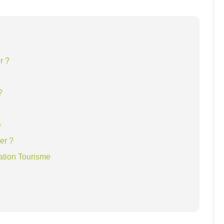
r ?
?
e
er ?
ation Tourisme