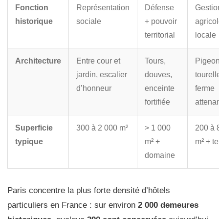
Fonction
Représentation
Défense
Gestio
historique
sociale
+ pouvoir
agrico
territorial
locale
Architecture
Entre cour et
Tours,
Pigeon
jardin, escalier
douves,
tourell
d’honneur
enceinte
ferme
fortifiée
attena
Superficie
300 à 2 000 m²
> 1 000
200 à 
typique
m² +
m² + te
domaine
Paris concentre la plus forte densité d’hôtels
particuliers en France : sur environ
2 000 demeures