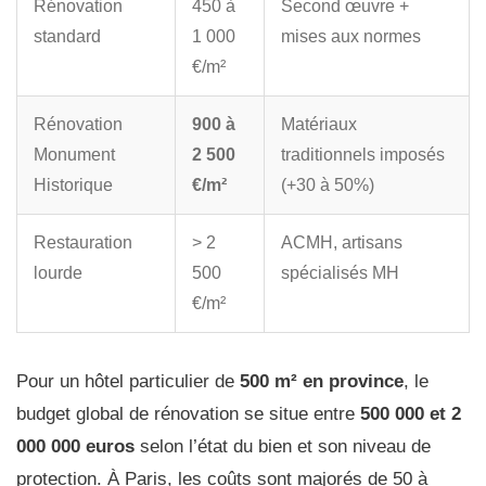
Rénovation
450 à
Second œuvre +
standard
1 000
mises aux normes
€/m²
Rénovation
900 à
Matériaux
Monument
2 500
traditionnels imposés
Historique
€/m²
(+30 à 50%)
Restauration
> 2
ACMH, artisans
lourde
500
spécialisés MH
€/m²
Pour un hôtel particulier de
500 m² en province
, le
budget global de rénovation se situe entre
500 000 et 2
000 000 euros
selon l’état du bien et son niveau de
protection. À Paris, les coûts sont majorés de 50 à