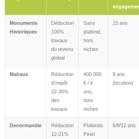
engageme
Monuments
Déduction
Sans
15 ans
Historiques
100%
plafond,
travaux
hors
du revenu
niches
global
Malraux
Réduction
400 000
9 ans
d’impôt
€ / 4
(location)
22-30%
ans,
des
hors
travaux
niches
Denormandie
Réduction
Plafonds
6/9/12 ans
12-21%
Pinel