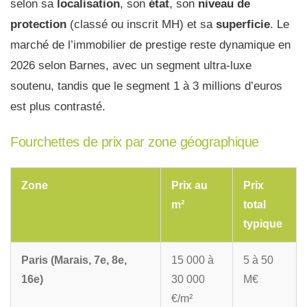
selon sa
localisation
, son
état
, son
niveau de
protection
(classé ou inscrit MH) et sa
superficie
. Le
marché de l’immobilier de prestige reste dynamique en
2026 selon Barnes, avec un segment ultra-luxe
soutenu, tandis que le segment 1 à 3 millions d’euros
est plus contrasté.
Fourchettes de prix par zone géographique
Zone
Prix au
Prix
m²
total
typique
Paris (Marais, 7e, 8e,
15 000 à
5 à 50
16e)
30 000
M€
€/m²