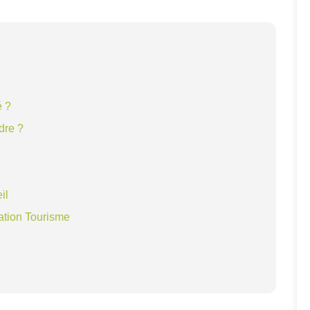
é ?
dre ?
il
ation Tourisme