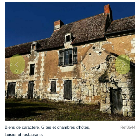
Biens de caractère
,
Gîtes et chambres d'hôtes
,
Ref8644
Loisirs et restaurants