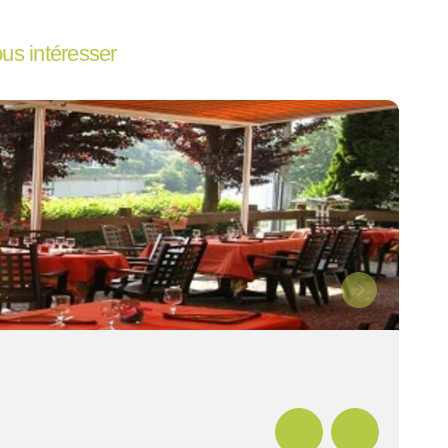
ous intéresser
Hébe
En s