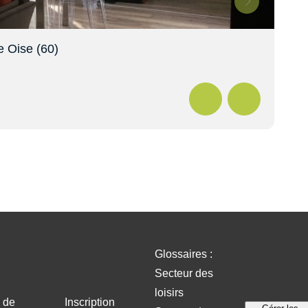
 Oise (60)
Châ
En s
Glossaires :
Secteur des
loisirs
e de
Inscription