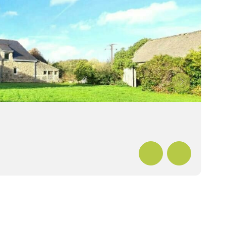
Levé
En s