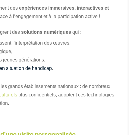
rchent des
expériences immersives, interactives et
lace à l’engagement et à la participation active !
ègrent des
solutions numériques
qui :
issent l’interprétation des œuvres,
gique,
es jeunes générations,
 en situation de handicap
.
les grands établissements nationaux : de nombreux
culturels
plus confidentiels, adoptent ces technologies
tion.
e d’une visite personnalisée