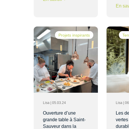
En sav
Projets inspirants
Ten
Lisa | 05.03.24
Lisa | 0
Ouverture d’une
Les de
grande table à Saint-
vertes
Sauveur dans la
durabl