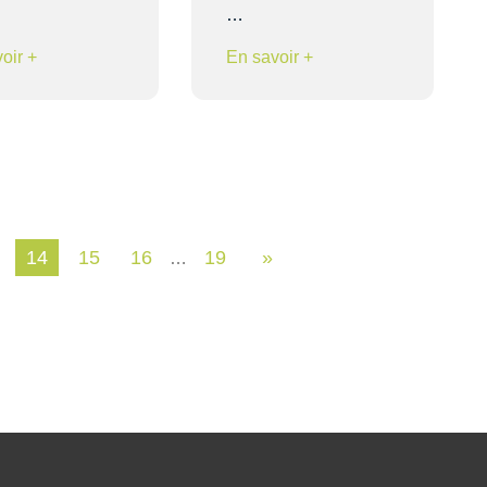
…
oir +
En savoir +
14
15
16
19
»
…