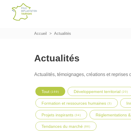
Accueil
Actualités
Actualités
Actualités, témoignages, créations et reprises d
Tout
Développement territorial
(169)
(20)
Formation et ressources humaines
In
(3)
Projets inspirants
Réglementations &
(34)
Tendances du marché
(86)