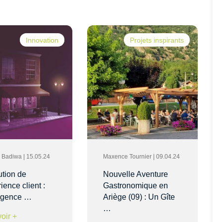
Innovation
Projets inspirants
ia Badiwa | 15.05.24
Maxence Tournier | 09.04.24
ution de
Nouvelle Aventure
ience client :
Gastronomique en
lligence …
Ariège (09) : Un Gîte
…
oir +