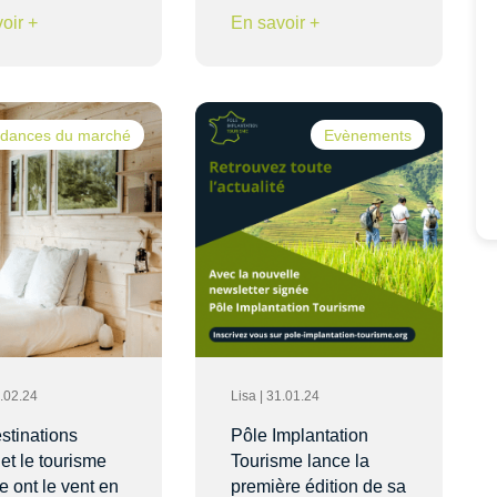
oir +
En savoir +
dances du marché
Evènements
6.02.24
Lisa | 31.01.24
stinations
Pôle Implantation
 et le tourisme
Tourisme lance la
e ont le vent en
première édition de sa