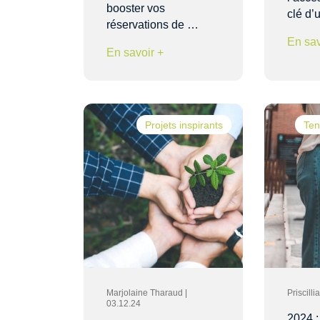
booster vos
clé d’
réservations de …
En sav
En savoir +
Projets inspirants
Ten
Marjolaine Tharaud |
Priscill
03.12.24
2024 :