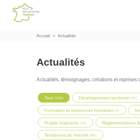
Accueil
Actualités
Actualités
Actualités, témoignages, créations et reprises d
Tout
Développement territorial
(169)
(20)
Formation et ressources humaines
In
(3)
Projets inspirants
Réglementations &
(34)
Tendances du marché
(86)