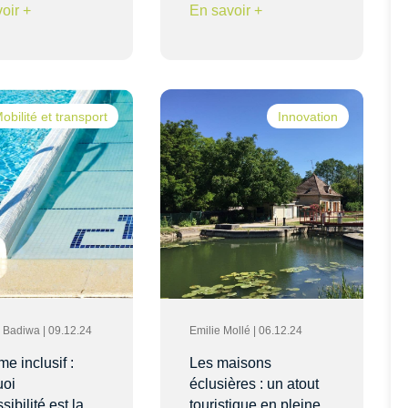
oir +
En savoir +
obilité et transport
Innovation
ia Badiwa | 09.12.24
Emilie Mollé | 06.12.24
me inclusif :
Les maisons
uoi
éclusières : un atout
sibilité est la
touristique en pleine