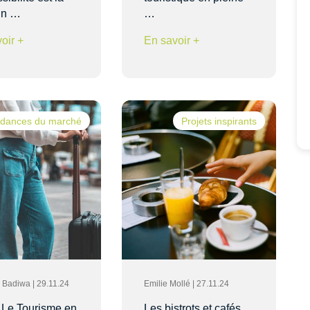
un …
…
oir +
En savoir +
dances du marché
Projets inspirants
ia Badiwa | 29.11.24
Emilie Mollé | 27.11.24
 Le Tourisme en
Les bistrots et cafés