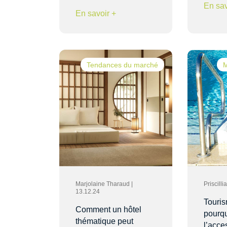
En sav
En savoir +
Tendances du marché
M
Marjolaine Tharaud |
Priscill
13.12.24
Touris
Comment un hôtel
pourq
thématique peut
l’acces