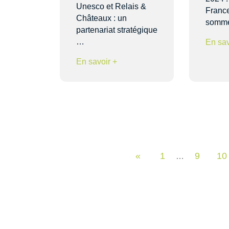
Unesco et Relais &
France
Châteaux : un
somme
partenariat stratégique
…
En sav
En savoir +
«
1
9
10
…