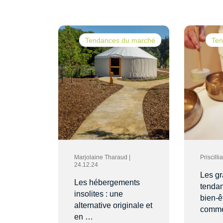
Tendances du marché
Ten
Marjolaine Tharaud |
Priscill
24.12.24
Les g
Les hébergements
tenda
insolites : une
bien-ê
alternative originale et
comm
en …