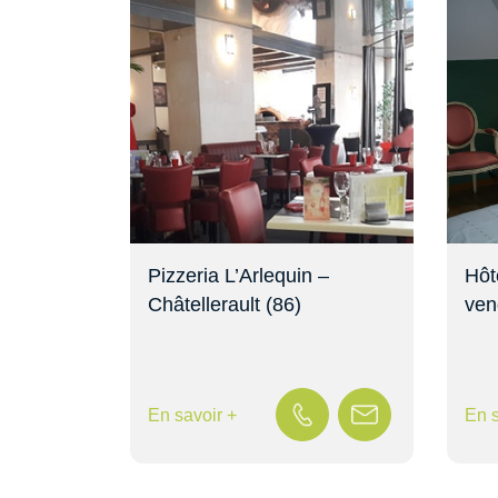
Pizzeria L’Arlequin –
Hôt
Châtellerault (86)
ven
En savoir +
En s