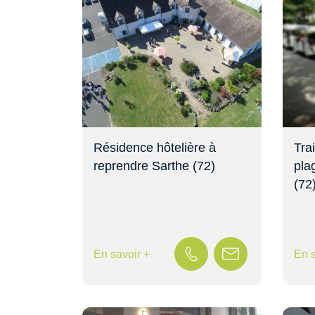
Résidence hôtelière à
Trai
reprendre Sarthe (72)
pla
(72
En savoir +
En s