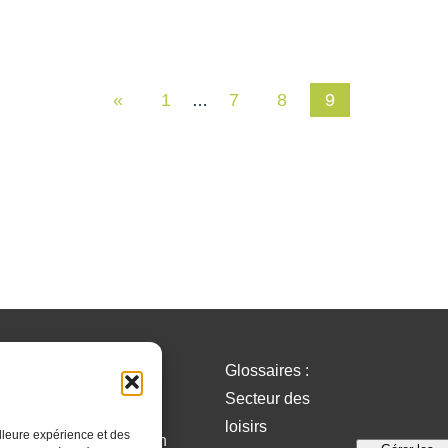
«
1
7
8
9
…
Glossaires :
Secteur des
loisirs
lleure expérience et des
e de
Inscription