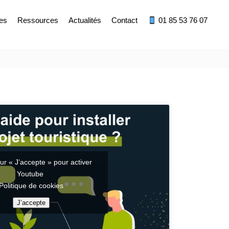
res
Ressources
Actualités
Contact
01 85 53 76 07
ur « J’accepte » pour activer
Youtube
Politique de cookies
J’accepte