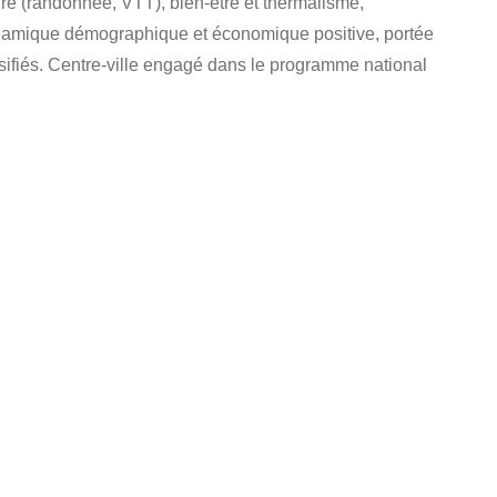
re (randonnée, VTT), bien-être et thermalisme,
 dynamique démographique et économique positive, portée
rsifiés. Centre-ville engagé dans le programme national